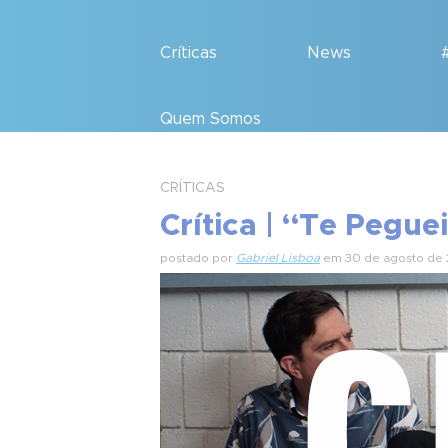
Críticas
News
Quem Somos
CRÍTICAS
Crítica | “Te Peguei
postado por
Gabriel Lisboa
em 30 de agosto de 