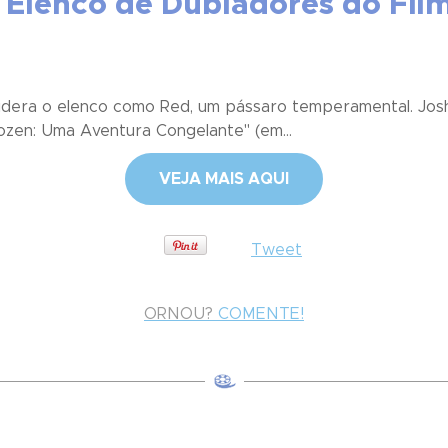
o Elenco de Dubladores do Fil
) lidera o elenco como Red, um pássaro temperamental. Jo
ozen: Uma Aventura Congelante" (em...
VEJA MAIS AQUI
Tweet
ORNOU?
COMENTE!