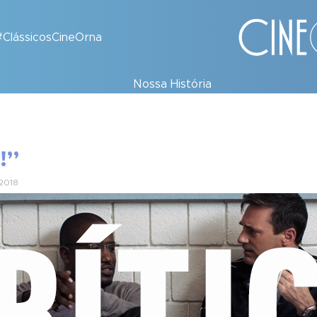
#ClássicosCineOrna
Nossa História
!”
2018