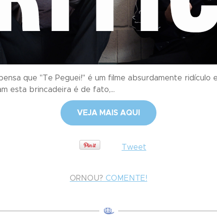
ensa que "Te Peguei!" é um filme absurdamente ridículo e i
m esta brincadeira é de fato,...
VEJA MAIS AQUI
Tweet
ORNOU?
COMENTE!