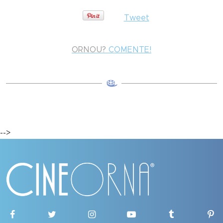
Tweet
ORNOU?
COMENTE!
-->