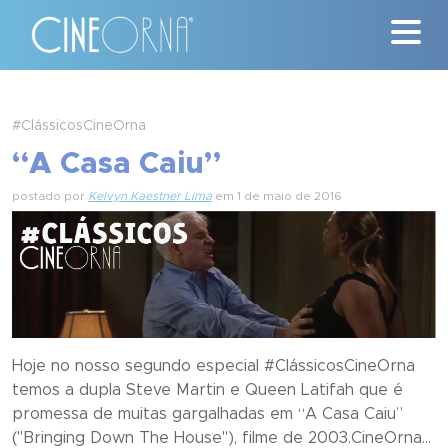
Críticas
#ClássicosCineOrna
“A Casa Caiu”
News
postado por
Kelvyn Kaestner Lima
em 1 de maio de 2016
#ClássicosCineOrna
Quem Somos
Nossa História
Contato
Hoje no nosso segundo especial #ClássicosCineOrna
temos a dupla Steve Martin e Queen Latifah que é
promessa de muitas gargalhadas em “A Casa Caiu”
("Bringing Down The House"), filme de 2003.CineOrna...