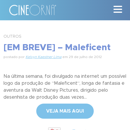
Críticas
OUTROS
[EM BREVE] – Maleficent
News
postado por
Kelvyn Kaestner Lima
em 29 de julho de 2012
#ClássicosCineOrna
Quem Somos
Na última semana, foi divulgado na internet um possível
logo da produção de “Maleficent“, longa de fantasia e
Nossa História
aventura da Walt Disney Pictures, dirigido pelo
desenhista de produção duas vezes...
Contato
VEJA MAIS AQUI