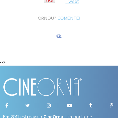
Tweet
ORNOU?
COMENTE!
-->
Em 2011 estreava o
CineOrna
. Um portal de