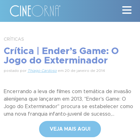
Críticas
CRÍTICAS
Crítica | Ender’s Game: O
News
Jogo do Exterminador
#ClássicosCineOrna
postado por
Thiago Cardoso
em 20 de janeiro de 2014
Quem Somos
Encerrando a leva de filmes com temática de invasão
Nossa História
alienígena que lançaram em 2013, "Ender's Game: O
Jogo do Exterminador" procura se estabelecer como
Contato
uma nova franquia infanto-juvenil de sucesso,...
VEJA MAIS AQUI