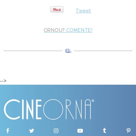
Tweet
ORNOU?
COMENTE!
-->