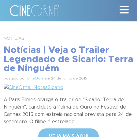
Críticas
NOTÍCIAS
Notícias | Veja o Trailer
News
Legendado de Sicario: Terra
#ClássicosCineOrna
de Ninguém
Quem Somos
postado por
CineOrna
em 24 de junho de 2015
Nossa História
A Paris Filmes divulga o trailer de "Sicario: Terra de
Ninguém", candidato à Palma de Ouro no Festival de
Contato
Cannes 2015 com estreia nacional prevista para 24 de
setembro. O filme é estrelado...
VEJA MAIS AQUI