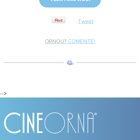
Tweet
ORNOU?
COMENTE!
-->