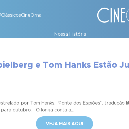
#ClássicosCineOrna
Nossa História
Spielberg e Tom Hanks Estão J
trelado por Tom Hanks, “Ponte dos Espiões”, tradução lite
a para outubro. O longa conta a...
VEJA MAIS AQUI