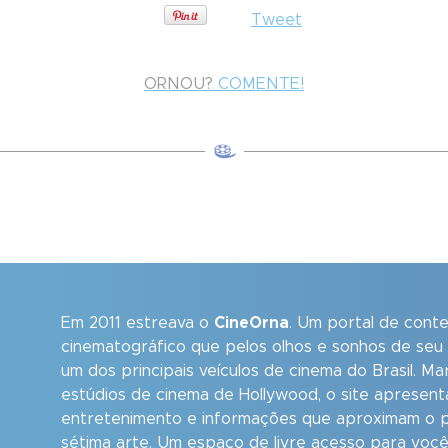
Tweet
ORNOU?
COMENTE!
Em 2011 estreava o
CineOrna
. Um portal de cont
cinematográfico que pelos olhos e sonhos de seu
um dos principais veículos de cinema do Brasil. M
estúdios de cinema de Hollywood, o site apresent
entretenimento e informações que aproximam o p
sétima arte. Um espaço de livre acesso para você