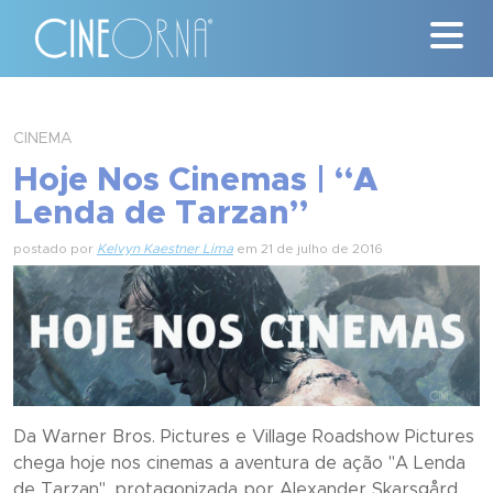
Críticas
CINEMA
Hoje Nos Cinemas | “A
News
Lenda de Tarzan”
#ClássicosCineOrna
postado por
Kelvyn Kaestner Lima
em 21 de julho de 2016
Quem Somos
Nossa História
Contato
Da Warner Bros. Pictures e Village Roadshow Pictures
chega hoje nos cinemas a aventura de ação "A Lenda
de Tarzan", protagonizada por Alexander Skarsgård