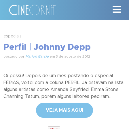
Críticas
especiais
Perfil | Johnny Depp
News
postado por
Marlon Garcia
em 3 de agosto de 2012
#ClássicosCineOrna
Quem Somos
Oi pessu! Depois de um mês postando o especial
FÉRIAS, voltei com a coluna PERFIL. Já estavam na lista
Nossa História
alguns artistas como Amanda Seyfried, Emma Stone,
Channing Tatum, porém alguns leitores pediram...
Contato
VEJA MAIS AQUI