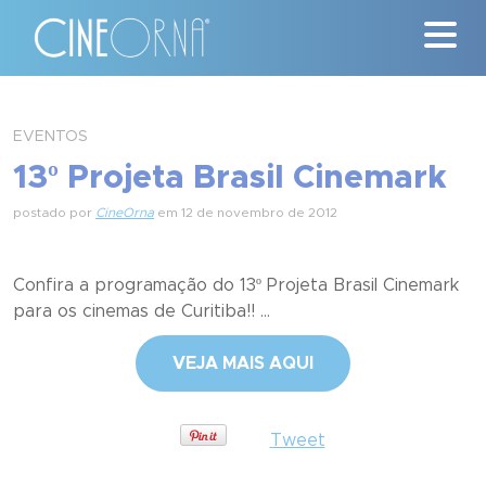
Críticas
EVENTOS
13º Projeta Brasil Cinemark
News
postado por
CineOrna
em 12 de novembro de 2012
#ClássicosCineOrna
Quem Somos
Confira a programação do 13º Projeta Brasil Cinemark
para os cinemas de Curitiba!! ...
Nossa História
VEJA MAIS AQUI
Contato
Tweet