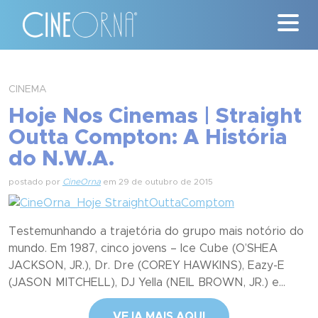
Críticas
CINEMA
Hoje Nos Cinemas | Straight
News
Outta Compton: A História
#ClássicosCineOrna
do N.W.A.
Quem Somos
postado por
CineOrna
em 29 de outubro de 2015
Nossa História
Testemunhando a trajetória do grupo mais notório do
mundo. Em 1987, cinco jovens – Ice Cube (O’SHEA
Contato
JACKSON, JR.), Dr. Dre (COREY HAWKINS), Eazy-E
(JASON MITCHELL), DJ Yella (NEIL BROWN, JR.) e...
VEJA MAIS AQUI