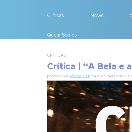
Críticas
News
Quem Somos
CRÍTICAS
Crítica | “A Bela e 
postado por
Maiara Tissi
em 15 de março de 201