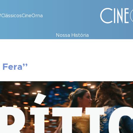
#ClássicosCineOrna
Nossa História
a Fera”
7