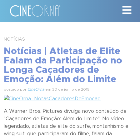
Críticas
NOTÍCIAS
Notícias | Atletas de Elite
News
Falam da Participação no
#ClássicosCineOrna
Longa Caçadores de
Emoção: Além do Limite
Quem Somos
postado por
CineOrna
em 30 de junho de 2015
Nossa História
Contato
A Warner Bros. Pictures divulga novo conteúdo de
"Caçadores de Emoção: Além do Limite". No vídeo
legendado, atletas de elite do surfe, montanhismo e
wing suit, que participaram do filme, falam da...