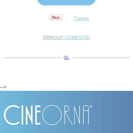
Tweet
ORNOU?
COMENTE!
-->