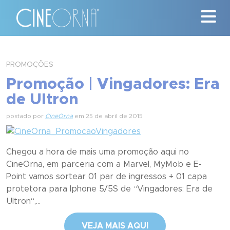
Críticas
PROMOÇÕES
Promoção | Vingadores: Era
News
de Ultron
#ClássicosCineOrna
postado por
CineOrna
em 25 de abril de 2015
Quem Somos
Chegou a hora de mais uma promoção aqui no
Nossa História
CineOrna, em parceria com a Marvel, MyMob e E-
Point vamos sortear 01 par de ingressos + 01 capa
Contato
protetora para Iphone 5/5S de “Vingadores: Era de
Ultron“,...
VEJA MAIS AQUI