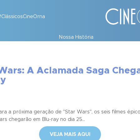
#ClássicosCineOrna
Nossa História
 Wars: A Aclamada Saga Cheg
ara a próxima geração de "Star Wars", os seis filmes épi
rs chegarão em Blu-ray no dia 25...
VEJA MAIS AQUI