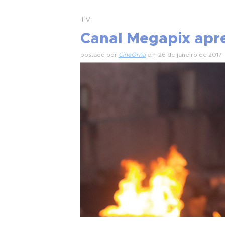
TV
Canal Megapix apre
postado por
CineOrna
em 26 de janeiro de 2017