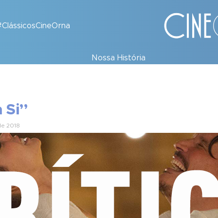
#ClássicosCineOrna
Nossa História
 Si”
e 2018