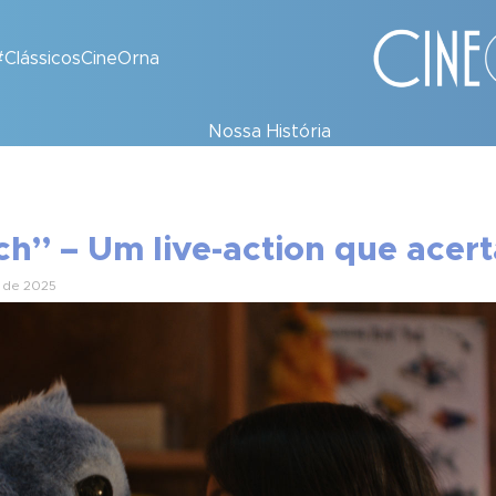
#ClássicosCineOrna
Nossa História
itch” – Um live-action que acer
 de 2025