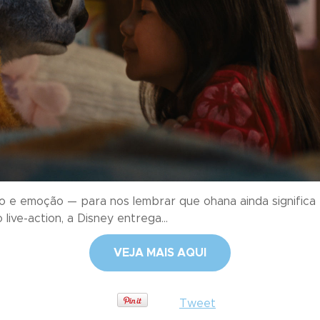
so e emoção — para nos lembrar que ohana ainda significa f
live-action, a Disney entrega...
VEJA MAIS AQUI
Tweet