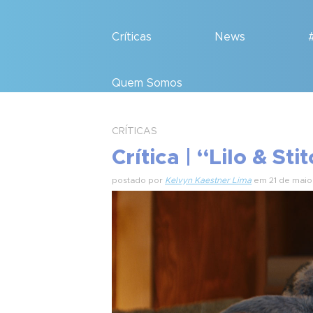
Críticas
News
Quem Somos
CRÍTICAS
Crítica | “Lilo & St
postado por
Kelvyn Kaestner Lima
em 21 de maio