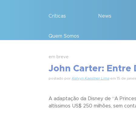
Críticas
News
Quem Somos
em breve
John Carter: Entre
postado por
Kelvyn Kaestner Lima
em 15 de janei
A adaptação da Disney de “A Princes
altíssimos US$ 250 milhões, sem conta