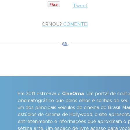
Tweet
ORNOU?
COMENTE!
Em 2011 estreava o
CineOrna
. Um portal de cont
cinematográfico que pelos olhos e sonhos de seu
um dos principais veículos de cinema do Brasil. M
estúdios de cinema de Hollywood, o site apresent
entretenimento e informações que aproximam o p
sétima arte. Um espaço de livre acesso para você