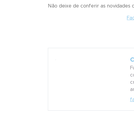
Não deixe de conferir as novidades
Fa
C
F
c
c
a
f