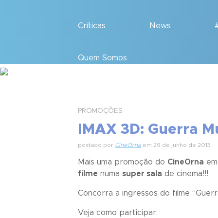
Críticas
News
Quem Somos
PROMOÇÕES
IMAX 3D: Guerra M
postado por
CineOrna
em 29 de junho de 2013
Mais uma promoção do
CineOrna
em 
filme
numa
super sala
de cinema!!!
Concorra a ingressos do filme “
Guerr
Veja como participar: