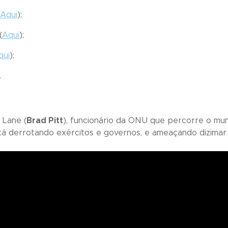
Aqui
);
(
Aqui
);
qui
);
).
 Lane (
Brad Pitt
), funcionário da ONU que percorre o mu
á derrotando exércitos e governos, e ameaçando dizimar