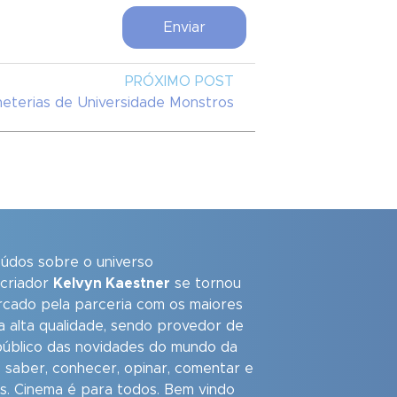
PRÓXIMO POST
lheterias de Universidade Monstros
eúdos sobre o universo
 criador
Kelvyn Kaestner
se tornou
arcado pela parceria com os maiores
a alta qualidade, sendo provedor de
úblico das novidades do mundo da
 saber, conhecer, opinar, comentar e
as. Cinema é para todos. Bem vindo