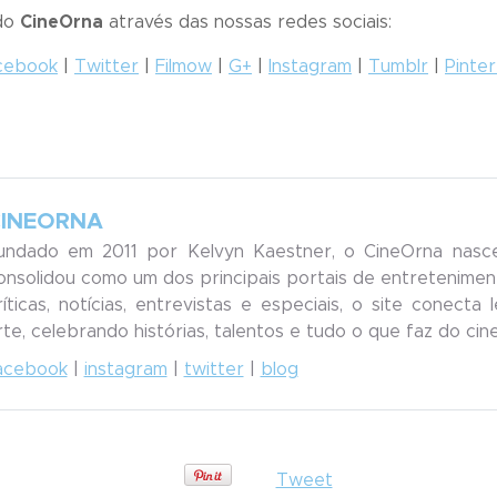
 do
CineOrna
através das nossas redes sociais:
cebook
|
Twitter
|
Filmow
|
G+
|
Instagram
|
Tumblr
|
Pinte
INEORNA
undado em 2011 por Kelvyn Kaestner, o CineOrna nasc
onsolidou como um dos principais portais de entreteniment
ríticas, notícias, entrevistas e especiais, o site conecta
rte, celebrando histórias, talentos e tudo o que faz do ci
acebook
|
instagram
|
twitter
|
blog
Tweet