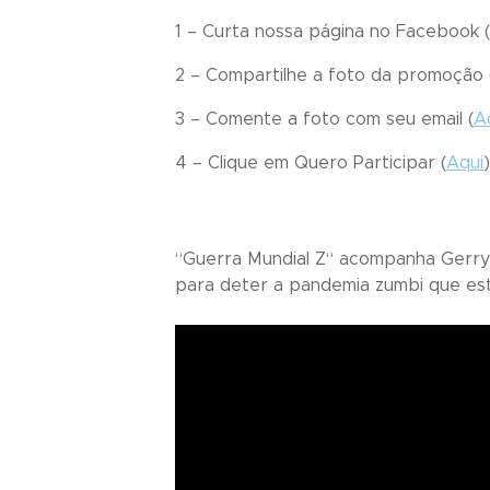
1 – Curta nossa página no Facebook (
2 – Compartilhe a foto da promoção 
3 – Comente a foto com seu email (
A
4 – Clique em
Quero Participar
(
Aqui
“
Guerra Mundial Z
“ acompanha Gerry
para deter a pandemia zumbi que est