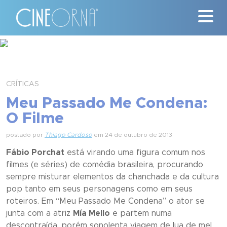
Críticas
News
CRÍTICAS
Meu Passado Me Condena:
#ClássicosCineOrna
O Filme
Quem Somos
postado por
Thiago Cardoso
em 24 de outubro de 2013
Fábio Porchat
está virando uma figura comum nos
Nossa História
filmes (e séries) de comédia brasileira, procurando
sempre misturar elementos da chanchada e da cultura
Contato
pop tanto em seus personagens como em seus
roteiros. Em “
Meu Passado Me Condena
” o ator se
junta com a atriz
Mía Mello
e partem numa
descontraída, porém sonolenta viagem de lua de mel