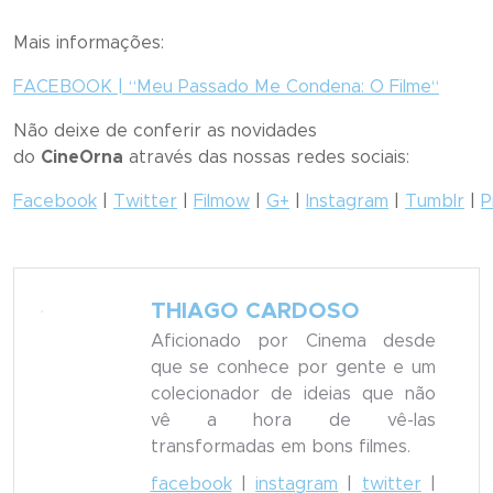
Mais informações:
FACEBOOK | “
Meu Passado Me Condena: O Filme
“
Não deixe de conferir as novidades
do
CineOrna
através das nossas redes sociais:
Facebook
|
Twitter
|
Filmow
|
G+
|
Instagram
|
Tumblr
|
P
THIAGO CARDOSO
Aficionado por Cinema desde
que se conhece por gente e um
colecionador de ideias que não
vê a hora de vê-las
transformadas em bons filmes.
facebook
|
instagram
|
twitter
|