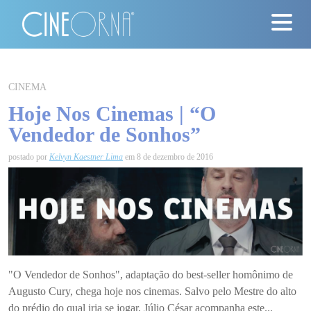
Críticas
CINEMA
Hoje Nos Cinemas | “O
News
Vendedor de Sonhos”
#ClássicosCineOrna
postado por
Kelvyn Kaestner Lima
em 8 de dezembro de 2016
Quem Somos
Nossa História
Contato
"O Vendedor de Sonhos", adaptação do best-seller homônimo de
Augusto Cury, chega hoje nos cinemas. Salvo pelo Mestre do alto
do prédio do qual iria se jogar, Júlio César acompanha este...