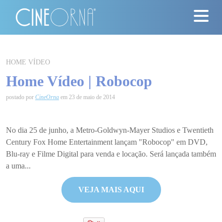
Críticas
HOME VÍDEO
Home Vídeo | Robocop
News
postado por
CineOrna
em 23 de maio de 2014
#ClássicosCineOrna
Quem Somos
No dia 25 de junho, a Metro-Goldwyn-Mayer Studios e Twentieth
Century Fox Home Entertainment lançam "Robocop" em DVD,
Nossa História
Blu-ray e Filme Digital para venda e locação. Será lançada também
a uma...
Contato
VEJA MAIS AQUI