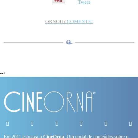
Tweet
ORNOU?
COMENTE!
-->
Em 2011 estreava o
CineOrna
. Um portal de conteúdos sobre o