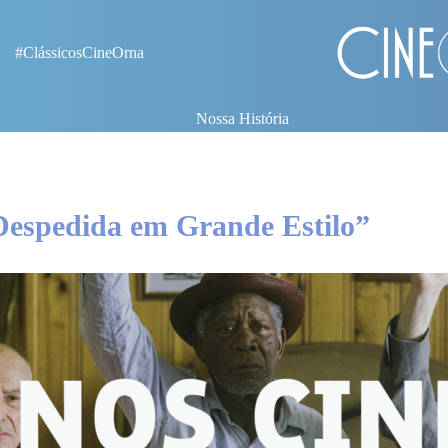
#ClássicosCineOrna
Nossa História
Despedida em Grande Estilo”