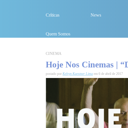
Críticas
News
Quem Somos
CINEMA
Hoje Nos Cinemas | “
postado por
Kelvyn Kaestner Lima
em 6 de abril de 2017