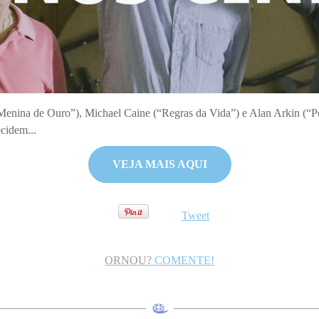
enina de Ouro”), Michael Caine (“Regras da Vida”) e Alan Arkin (“P
ecidem...
VEJA MAIS AQUI
Tweet
ORNOU?
COMENTE!