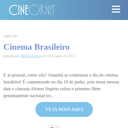
Críticas
especiais
Cinema Brasileiro
News
postado por
Marlon Garcia
em 18 de junho de 2013
#ClássicosCineOrna
Quem Somos
E ai pessoal, como vão? Amanhã se comemora o dia do cinema
brasileiro! É comemorado no dia 19 de junho, pois nessa mesma
Nossa História
data o cineasta Afonso Segreto rodou o primeiro filme
genuinamente nacional no...
Contato
VEJA MAIS AQUI