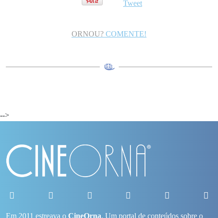
Tweet
ORNOU?
COMENTE!
-->
Em 2011 estreava o
CineOrna
. Um portal de conteúdos sobre o