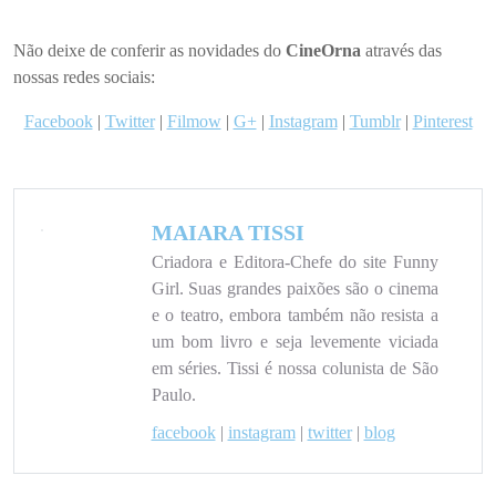
Não deixe de conferir as novidades do
CineOrna
através das
nossas redes sociais:
Facebook
|
Twitter
|
Filmow
|
G+
|
Instagram
|
Tumblr
|
Pinterest
MAIARA TISSI
Criadora e Editora-Chefe do site Funny
Girl. Suas grandes paixões são o cinema
e o teatro, embora também não resista a
um bom livro e seja levemente viciada
em séries. Tissi é nossa colunista de São
Paulo.
facebook
|
instagram
|
twitter
|
blog