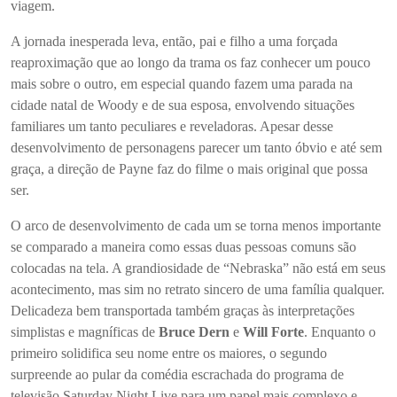
viagem.
A jornada inesperada leva, então, pai e filho a uma forçada
reaproximação que ao longo da trama os faz conhecer um pouco
mais sobre o outro, em especial quando fazem uma parada na
cidade natal de Woody e de sua esposa, envolvendo situações
familiares um tanto peculiares e reveladoras. Apesar desse
desenvolvimento de personagens parecer um tanto óbvio e até sem
graça, a direção de Payne faz do filme o mais original que possa
ser.
O arco de desenvolvimento de cada um se torna menos importante
se comparado a maneira como essas duas pessoas comuns são
colocadas na tela. A grandiosidade de “
Nebraska”
não está em seus
acontecimento, mas sim no retrato sincero de uma família qualquer.
Delicadeza bem transportada também graças às interpretações
simplistas e magníficas de
Bruce Dern
e
Will Forte
. Enquanto o
primeiro solidifica seu nome entre os maiores, o segundo
surpreende ao pular da comédia escrachada do programa de
televisão
Saturday Night Live
para um papel mais complexo e