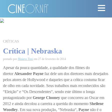
Críticas
News
CRÍTICAS
Crítica | Nebraska
#ClássicosCineOrna
postado por
Maiara Tissi
em 27 de fevereiro de 2014
Quem Somos
Apesar da pouca quantidade, a qualidade dos filmes do
diretor
Alexander Payne
faz dele um dos diretores mais desejados
Nossa História
pelos atores de Hollywood e daqueles que a crítica costuma ficar
de olho em cada novidade. Seus trabalhos mais reconhecidos são
Contato
“
Eleição
” e “
Os Descendentes
“, sendo este último o longa
protagonizado por
George Clooney
que concorreu ao Oscar em
2012 e ainda decolou a carreira a querida do momento
Sheilene
Woodley
. Em sua nova produção, “
Nebraska
“,
Payne
não é o