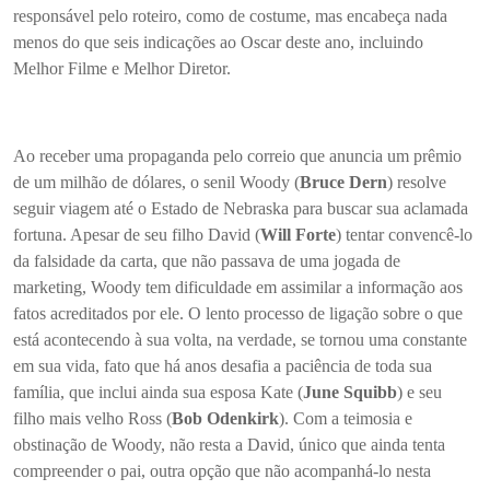
responsável pelo roteiro, como de costume, mas encabeça nada
menos do que seis indicações ao Oscar deste ano, incluindo
Melhor Filme e Melhor Diretor.
Ao receber uma propaganda pelo correio que anuncia um prêmio
de um milhão de dólares, o senil Woody (
Bruce Dern
) resolve
seguir viagem até o Estado de Nebraska para buscar sua aclamada
fortuna. Apesar de seu filho David (
Will Forte
) tentar convencê-lo
da falsidade da carta, que não passava de uma jogada de
marketing, Woody tem dificuldade em assimilar a informação aos
fatos acreditados por ele. O lento processo de ligação sobre o que
está acontecendo à sua volta, na verdade, se tornou uma constante
em sua vida, fato que há anos desafia a paciência de toda sua
família, que inclui ainda sua esposa Kate (
June Squibb
) e seu
filho mais velho Ross (
Bob Odenkirk
). Com a teimosia e
obstinação de Woody, não resta a David, único que ainda tenta
compreender o pai, outra opção que não acompanhá-lo nesta